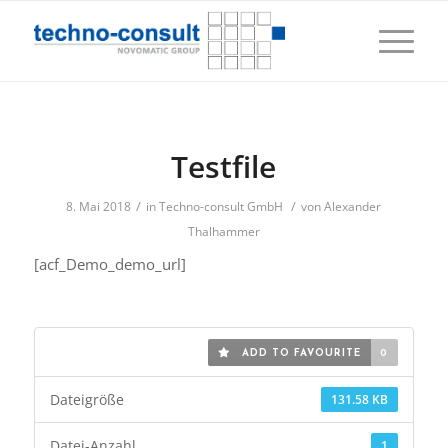
Testfile
/
/
8. Mai 2018
in
Techno-consult GmbH
von
Alexander
Thalhammer
[acf_Demo_demo_url]
ADD TO FAVOURITE
0
Dateigröße
131.58 KB
Datei-Anzahl
1